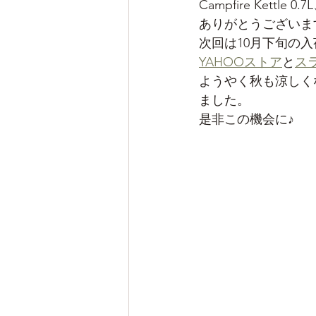
Campfire Kettl
ありがとうございま
次回は10月下旬の
YAHOOストア
と
ス
ようやく秋も涼しく
ました。
是非この機会に♪