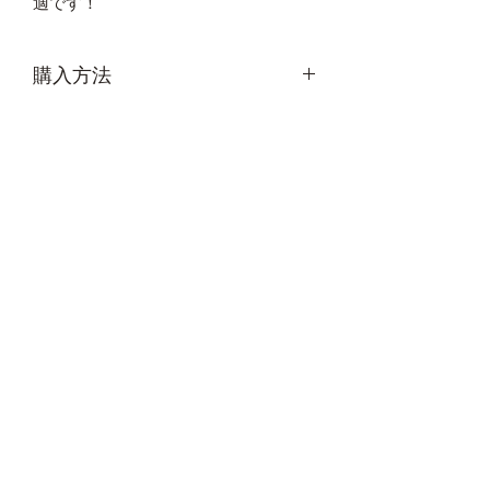
適です！
購入方法
商品のご購入は
コチラ
から
商品情報
品 番 C903
商品名 クロスチェア
素 材 アルミ
カートに追加
サイズ 約30cｍ×約30cm×約
30cm（座面）
約39cm（高さ）
約φ7cm × 約55cm（収納）
重 量 約539g
044-789-9328
Design in Norway
特定商取引に基づく表示
プライバシーポリシー