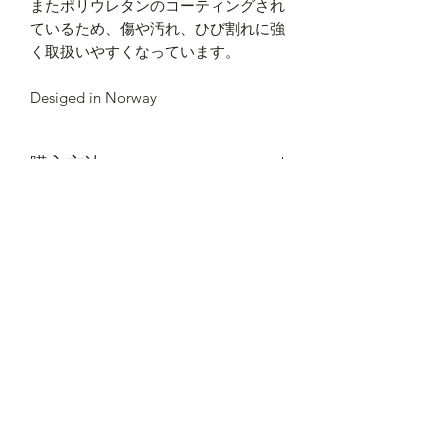
またポリウレタンのコーティングされ
ているため、傷や汚れ、ひび割れに強
く取扱いやすくなっています。
Desiged in Norway
購入方法
商品のご購入は
コチラ
から
商品情報
品 番 LF32
商品名 Wine Glass
素 材 ラバーウッド（PUコーティン
カートに追加
グ）
サイズ φ8.3cm×13.5cm
重 量 約75g/個
Designed in Norway
044-789-9328